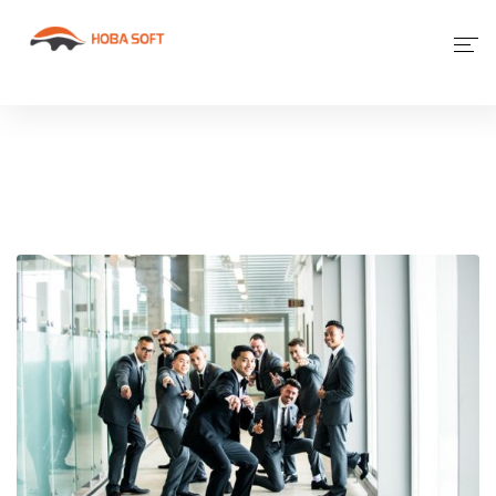
Giới Thiệu
Phần Mềm
Dịch Vụ Khác
Tin Tức
Liên Hệ