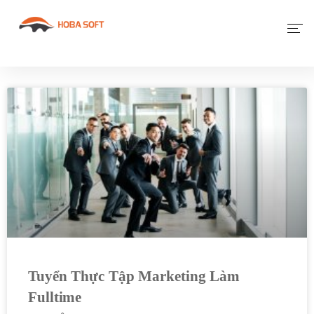
Giới Thiệu
Phần Mềm
Dịch Vụ Khác
Tin Tức
Liên Hệ
Tuyển Thực Tập Marketing Làm
Fulltime