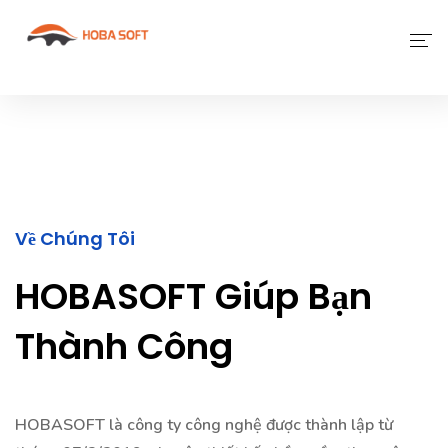
Giới Thiệu
Phần Mềm
Dịch Vụ Khác
Tin Tức
Về Chúng Tôi
Liên Hệ
HOBASOFT Giúp Bạn
Thành Công
HOBASOFT là công ty công nghệ được thành lập từ