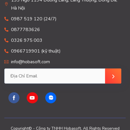
133 Ngõ 1194 Đường Láng, Láng Thượng, Đống Đa,
Hà Nội
0987 519 120 (24/7)
0877783626
0326 975 003
0966719901 (kỹ thuật)
info@hobasoft.com
Copyright© - Công ty TNHH Hobasoft. All Rights Reserved