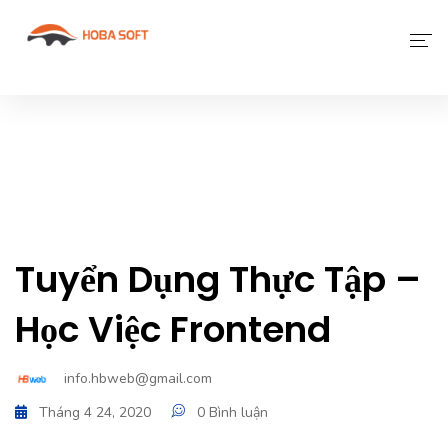
Giới Thiệu
Phần Mềm
Dịch Vụ Khác
Tin Tức
Tuyển Dụng Thực Tập –
Liên Hệ
Học Việc Frontend
info.hbweb@gmail.com
Tháng 4 24, 2020
0 Bình luận