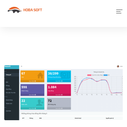
Giới Thiệu
Phần Mềm
Dịch Vụ Khác
Tin Tức
Liên Hệ