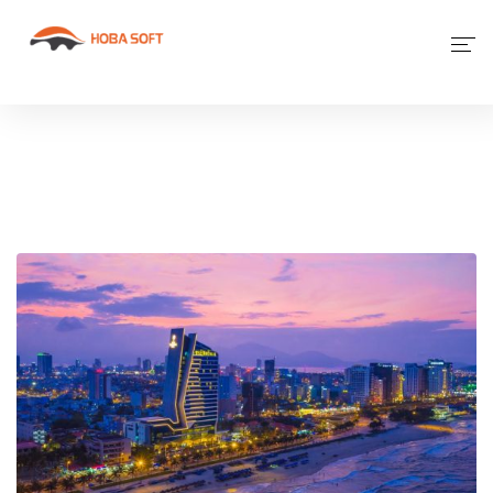
Giới Thiệu
Phần Mềm
Dịch Vụ Khác
Tin Tức
Liên Hệ