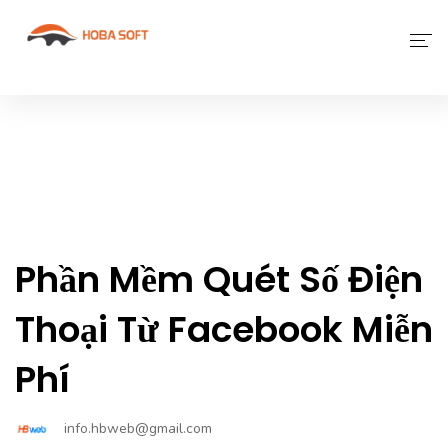
Giới Thiệu
Phần Mềm
Dịch Vụ Khác
Tin Tức
Phần Mềm Quét Số Điện
Liên Hệ
Thoại Từ Facebook Miễn
Phí
info.hbweb@gmail.com