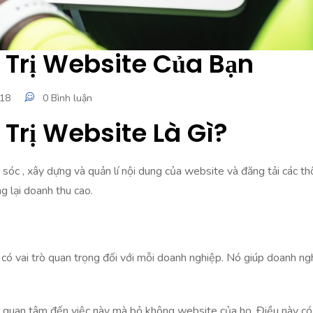
Trị Website Của Bạn
018
0 Bình luận
rị Website Là Gì?
óc , xây dựng và quản lí nội dung của website và đăng tải các th
 lại doanh thu cao.
 có vai trò quan trọng đối với mỗi doanh nghiệp. Nó giúp doanh n
ông quan tâm đến việc này mà bỏ không website của họ. Điều này c