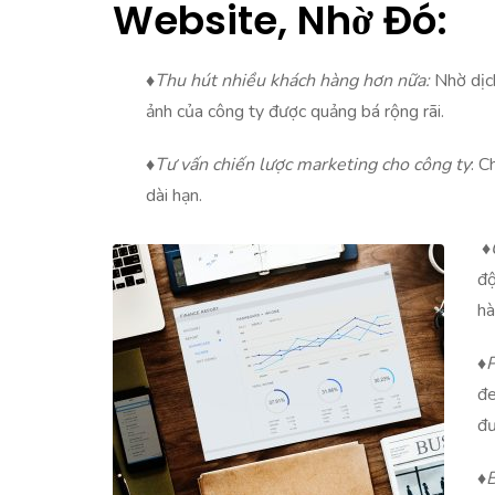
Website, Nhờ Đó:
♦
Thu hút nhiều khách hàng hơn nữa:
Nhờ dịc
ảnh của công ty được quảng bá rộng rãi.
♦
Tư vấn chiến lược marketing ch
o công ty
: C
dài hạn.
♦
độ
hà
♦
P
đe
đư
♦
B