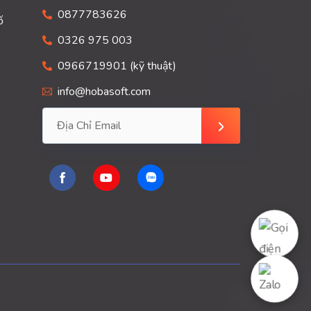
0877783626
ố
0326 975 003
0966719901 (kỹ thuật)
info@hobasoft.com