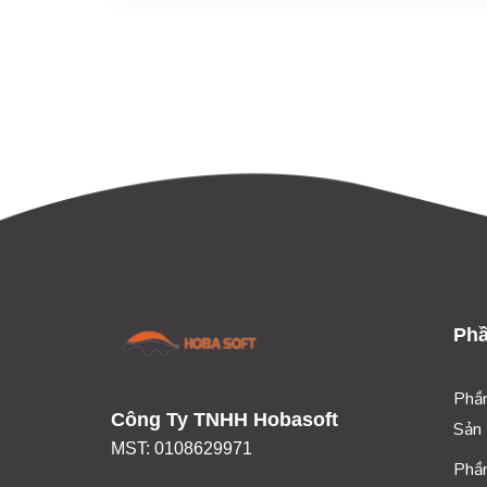
Phầ
Phầ
Công Ty TNHH Hobasoft
Sản
MST: 0108629971
Phầ