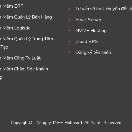
n Mềm ERP
Tư vấn số hoá, chuyển đổi s
n Mềm Quản Lý Bán Hàng
Email Server
n Mềm Logistic
NVME Hosting
n Mềm Quản Lý Trung Tâm
Cloud VPS
 Tạo
Đăng ký tên miền
n Mềm Công Ty Luật
n Mềm Chăm Sóc Khánh
g
Copyright© - Công ty TNHH Hobasoft. All Rights Reserved