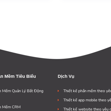
n Mềm Tiêu Biểu
Dịch Vụ
n Mềm Quản Lý Bất Động
Thiết kế phần mềm theo yê
Thiết kế app mobile theo y
n Mềm CRM
Thiết kế website theo yêu 