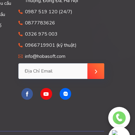
Thượng, Đống Đa, Hà Nội
êu cầu
0987 519 120 (24/7)
cầu
0877783626
ố
0326 975 003
0966719901 (kỹ thuật)
info@hobasoft.com