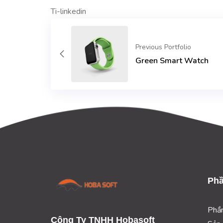
Ti-linkedin
Previous Portfolio
Green Smart Watch
Phầ
Phầ
Công Ty TNHH Hobasoft