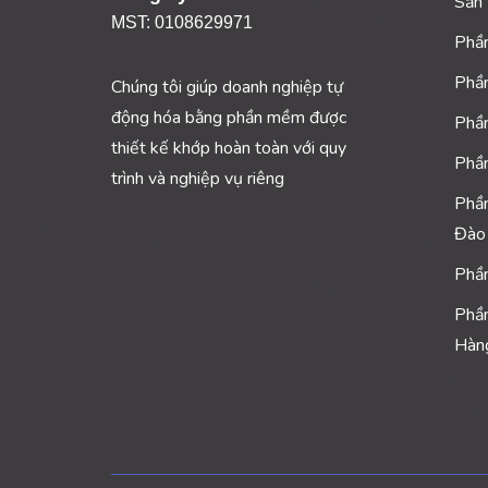
Sản
MST: 0108629971
Phầ
Phầ
Chúng tôi giúp doanh nghiệp tự
động hóa bằng phần mềm được
Phầ
thiết kế khớp hoàn toàn với quy
Phầ
trình và nghiệp vụ riêng
Phầ
Đào
Phầ
Phầ
Hàn