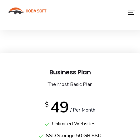
Giới Thiệu
Phần Mềm
Dịch Vụ Khác
Business Plan
Tin Tức
The Most Basic Plan
Liên Hệ
49
$
/ Per Month
Unlimited Websites
SSD Storage 50 GB SSD